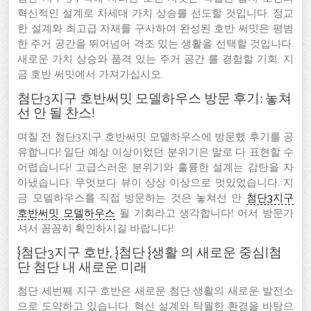
혁신적인 설계로 차세대 가치 상승를 선도할 것입니다. 정교
한 설계와 최고급 자재를 구사하여 완성된 호반 써밋은 평범
한 주거 공간을 뛰어넘어 격조 있는 생활을 선택할 것입니다.
새로운 가치 상승와 품격 있는 주거 공간 를 경험할 기회, 지
금 호반 써밋에서 가져가십시오.
첨단3지구 호반써밋 모델하우스 방문 후기: 놓쳐
선 안 될 찬스!
며칠 전 첨단3지구 호반써밋 모델하우스에 방문했 후기를 공
유합니다! 일단 예상 이상이었던 분위기은 말로 다 표현할 수
어렵습니다! 고급스러운 분위기와 훌륭한 설계는 감탄을 자
아냈습니다. 무엇보다 뷰이 상상 이상으로 멋있었습니다. 지
금 모델하우스를 직접 방문하는 것은 놓쳐선 안
첨단3지구
호반써밋 모델하우스
될 기회라고 생각합니다! 어서 방문가
셔서 꼼꼼히 확인하시길 바랍니다!
{첨단3지구 호반, {첨단 {생활 의 새로운 중심|첨
단 첨단 내 새로운 미래
첨단 세번째 지구 호반은 새로운 첨단 생활의 새로운 발전소
으로 도약하고 있습니다. 혁신 설계와 탁월한 환경을 바탕으